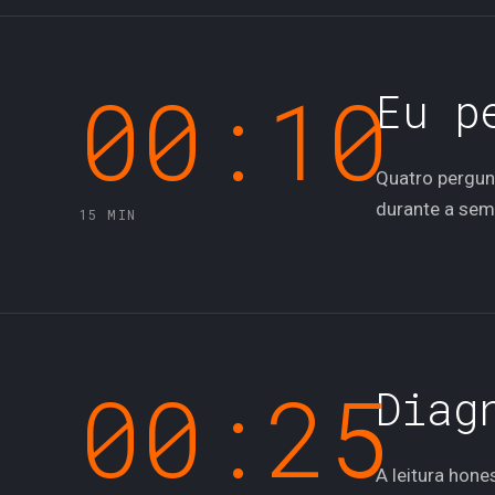
00:10
00:1
Eu p
Quatro pergun
durante a sem
15 MIN
00:25
00:2
Diag
A leitura hone