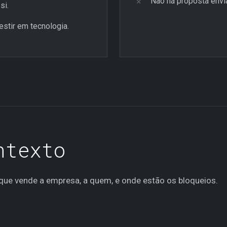
Não há proposta envia
si.
stir em tecnologia.
0 —
ntexto
 que vende a empresa, a quem, e onde estão os bloqueios.