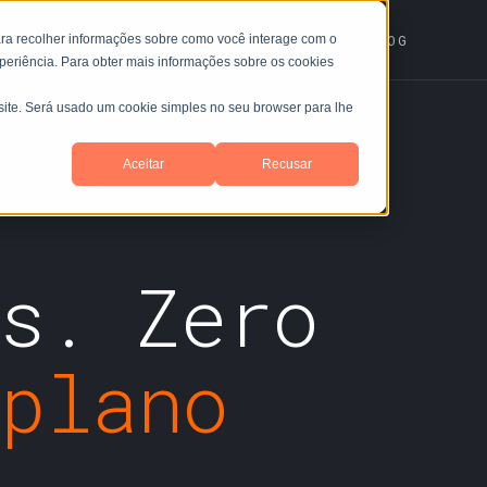
ROGRAMA SINTONIA
EDUCAÇÃO
REUNIÕES
SOBRE
BLOG
ra recolher informações sobre como você interage com o
periência. Para obter mais informações sobre os cookies
site. Será usado um cookie simples no seu browser para lhe
Aceitar
Recusar
os. Zero
 plano