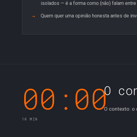
isolados — é a forma como (não) falam entre 
Quem quer uma opinião honesta antes de inve
00:00
00:0
O co
O contexto: o
10 MIN