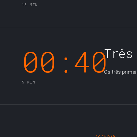
15 MIN
00:40
00:4
Três
Os três prime
5 MIN
AGENDAR