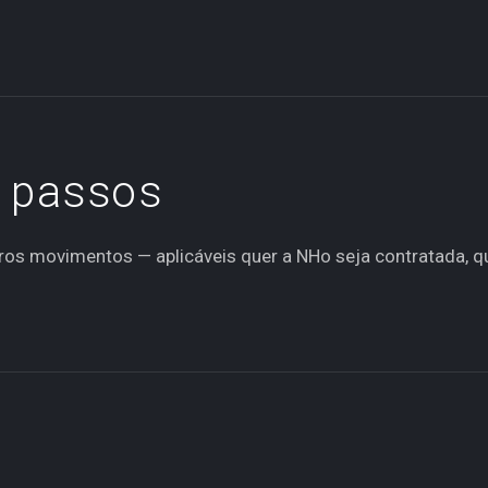
0 —
 passos
iros movimentos — aplicáveis quer a NHo seja contratada, q