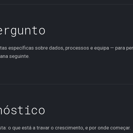
0 —
ergunto
tas específicas sobre dados, processos e equipa — para pe
ana seguinte.
5 —
nóstico
sta: o que está a travar o crescimento, e por onde começar.