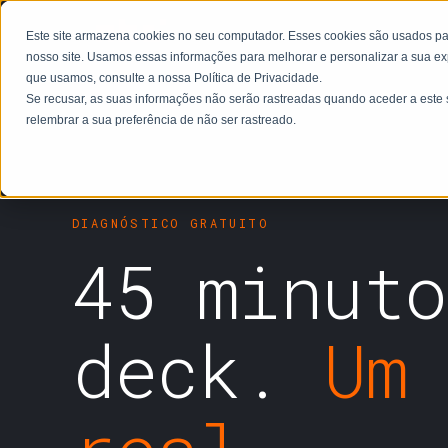
P
Este site armazena cookies no seu computador. Esses cookies são usados pa
nosso site. Usamos essas informações para melhorar e personalizar a sua ex
que usamos, consulte a nossa Política de Privacidade.
Se recusar, as suas informações não serão rastreadas quando aceder a este 
relembrar a sua preferência de não ser rastreado.
DIAGNÓSTICO GRATUITO
45 minut
deck.
Um